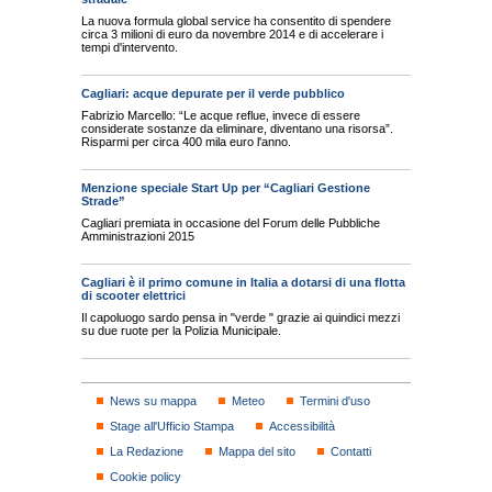
La nuova formula global service ha consentito di spendere
circa 3 milioni di euro da novembre 2014 e di accelerare i
tempi d'intervento.
Cagliari: acque depurate per il verde pubblico
Fabrizio Marcello: “Le acque reflue, invece di essere
considerate sostanze da eliminare, diventano una risorsa”.
Risparmi per circa 400 mila euro l'anno.
Menzione speciale Start Up per “Cagliari Gestione
Strade”
Cagliari premiata in occasione del Forum delle Pubbliche
Amministrazioni 2015
Cagliari è il primo comune in Italia a dotarsi di una flotta
di scooter elettrici
Il capoluogo sardo pensa in "verde " grazie ai quindici mezzi
su due ruote per la Polizia Municipale.
News su mappa
Meteo
Termini d'uso
Stage all'Ufficio Stampa
Accessibilità
La Redazione
Mappa del sito
Contatti
Cookie policy