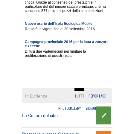
critica. Grazie al consenso dei prestatori e in
particolare del del museo statale ermitage, che ha
concesso 377 preziosi pezzi delle sue collezioni.
Nuovo orario dell'Isola Ecologica Mobile
Resterà in vigore fino al 30 settembre 2016
Campagna provinciale 2016 per la lotta a zanzare
e zecche
Diffusi due vademecum per limitare la
proliferazione di questi insetti.
TUTTI
REPORTAGE
In Evidenza
PHOTOGALLERY
VIDEOGALLERY
o
Lavori di ri
La Cultura del cibo
monumentale