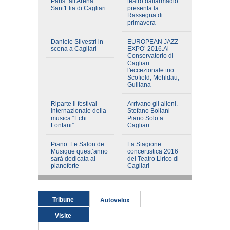
Paris” all'Arena
teatro dallarmadio
Sant'Elia di Cagliari
presenta la
Rassegna di
primavera
Daniele Silvestri in
EUROPEAN JAZZ
scena a Cagliari
EXPO’ 2016.Al
Conservatorio di
Cagliari
l'eccezionale trio
Scofield, Mehldau,
Guiliana
Riparte il festival
Arrivano gli alieni.
internazionale della
Stefano Bollani
musica “Echi
Piano Solo a
Lontani”
Cagliari
Piano. Le Salon de
La Stagione
Musique quest’anno
concertistica 2016
sarà dedicata al
del Teatro Lirico di
pianoforte
Cagliari
Tribune
Autovelox
Visite