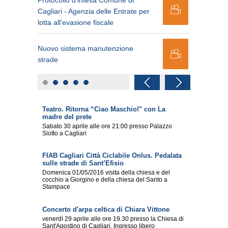
Protocollo d'intesa Comune di
Piano Utilizz
Cagliari - Agenzia delle Entrate per
alcune novi
lotta all'evasione fiscale
Nuovo sistema manutenzione
Un ufficio ta
strade
Teatro. Ritorna “Ciao Maschio!" con La
madre del prete
Sabato 30 aprile alle ore 21:00 presso Palazzo
Siotto a Cagliari
FIAB Cagliari Città Ciclabile Onlus. Pedalata
sulle strade di Sant’Efisio
Domenica 01/05/2016 visita della chiesa e del
cocchio a Giorgino e della chiesa del Santo a
Stampace
Concerto d'arpa celtica di Chiara Vittone
venerdì 29 aprile alle ore 19.30 presso la Chiesa di
Sant'Agostino di Cagliari. Ingresso libero