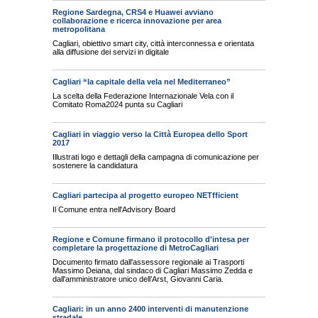
Regione Sardegna, CRS4 e Huawei avviano
collaborazione e ricerca innovazione per area
metropolitana
Cagliari, obiettivo smart city, città interconnessa e orientata
alla diffusione dei servizi in digitale
Cagliari “la capitale della vela nel Mediterraneo”
La scelta della Federazione Internazionale Vela con il
Comitato Roma2024 punta su Cagliari
Cagliari in viaggio verso la Città Europea dello Sport
2017
Illustrati logo e dettagli della campagna di comunicazione per
sostenere la candidatura
Cagliari partecipa al progetto europeo NETfficient
Il Comune entra nell'Advisory Board
Regione e Comune firmano il protocollo d'intesa per
completare la progettazione di MetroCagliari
Documento firmato dall'assessore regionale ai Trasporti
Massimo Deiana, dal sindaco di Cagliari Massimo Zedda e
dall'amministratore unico dell’Arst, Giovanni Caria.
Cagliari: in un anno 2400 interventi di manutenzione
stradale