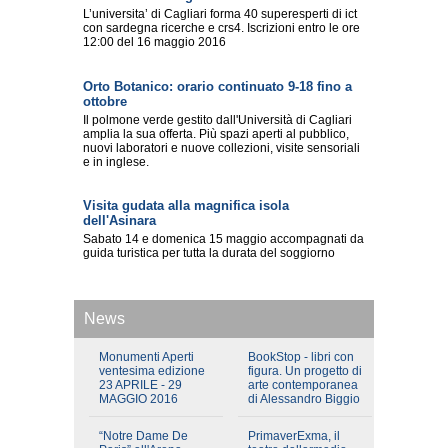
L’universita’ di Cagliari forma 40 superesperti di ict
con sardegna ricerche e crs4. Iscrizioni entro le ore
12:00 del 16 maggio 2016
Orto Botanico: orario continuato 9-18 fino a
ottobre
Il polmone verde gestito dall'Università di Cagliari
amplia la sua offerta. Più spazi aperti al pubblico,
nuovi laboratori e nuove collezioni, visite sensoriali
e in inglese.
Visita gudata alla magnifica isola
dell'Asinara
Sabato 14 e domenica 15 maggio accompagnati da
guida turistica per tutta la durata del soggiorno
News
Monumenti Aperti
BookStop - libri con
ventesima edizione
figura. Un progetto di
23 APRILE - 29
arte contemporanea
MAGGIO 2016
di Alessandro Biggio
“Notre Dame De
PrimaverExma, il