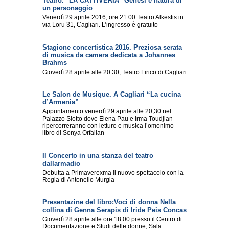
Teatro. "LA CATTIVERIA" Genesi e natura di
un personaggio
Venerdì 29 aprile 2016, ore 21.00 Teatro Alkestis in
via Loru 31, Cagliari. L’ingresso è gratuito
Stagione concertistica 2016. Preziosa serata
di musica da camera dedicata a Johannes
Brahms
Giovedì 28 aprile alle 20.30, Teatro Lirico di Cagliari
Le Salon de Musique. A Cagliari “La cucina
d’Armenia”
Appuntamento venerdì 29 aprile alle 20,30 nel
Palazzo Siotto dove Elena Pau e Irma Toudjian
ripercorreranno con letture e musica l’omonimo
libro di Sonya Orfalian
Il Concerto in una stanza del teatro
dallarmadio
Debutta a Primaverexma il nuovo spettacolo con la
Regia di Antonello Murgia
Presentazine del libro:Voci di donna Nella
collina di Genna Serapis di Iride Peis Concas
Giovedì 28 aprile alle ore 18.00 presso il Centro di
Documentazione e Studi delle donne, Sala