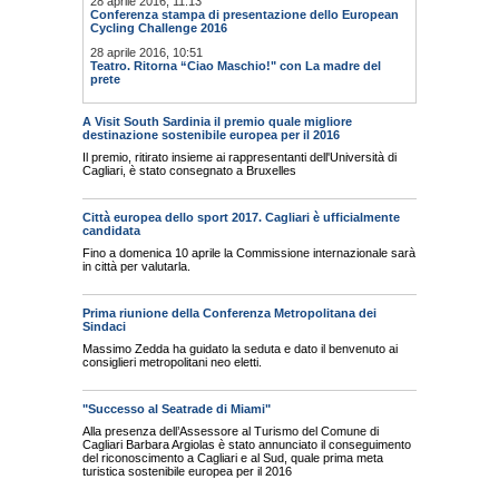
28 aprile 2016, 11:13
Conferenza stampa di presentazione dello European
Cycling Challenge 2016
28 aprile 2016, 10:51
Teatro. Ritorna “Ciao Maschio!" con La madre del
prete
A Visit South Sardinia il premio quale migliore
destinazione sostenibile europea per il 2016
Il premio, ritirato insieme ai rappresentanti dell'Università di
Cagliari, è stato consegnato a Bruxelles
Città europea dello sport 2017. Cagliari è ufficialmente
candidata
Fino a domenica 10 aprile la Commissione internazionale sarà
in città per valutarla.
Prima riunione della Conferenza Metropolitana dei
Sindaci
Massimo Zedda ha guidato la seduta e dato il benvenuto ai
consiglieri metropolitani neo eletti.
"Successo al Seatrade di Miami"
Alla presenza dell’Assessore al Turismo del Comune di
Cagliari Barbara Argiolas è stato annunciato il conseguimento
del riconoscimento a Cagliari e al Sud, quale prima meta
turistica sostenibile europea per il 2016