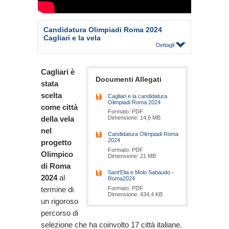
Candidatura Olimpiadi Roma 2024
Cagliari e la vela
Dettagli
Cagliari è
Documenti Allegati
stata
scelta
Cagliari e la candidatura
Olimpiadi Roma 2024
come città
Formato: PDF
della vela
Dimensione: 14,6 MB
nel
Candidatura Olimpiadi Roma
2024
progetto
Formato: PDF
Olimpico
Dimensione: 21 MB
di Roma
Sant'Elia e Molo Sabaudo -
2024
al
Roma2024
termine di
Formato: PDF
Dimensione: 434,4 KB
un rigoroso
percorso di
selezione che ha coinvolto 17 città italiane.