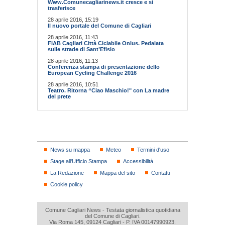
Www.Comunecagliarinews.it cresce e si
trasferisce
28 aprile 2016, 15:19
Il nuovo portale del Comune di Cagliari
28 aprile 2016, 11:43
FIAB Cagliari Città Ciclabile Onlus. Pedalata
sulle strade di Sant’Efisio
28 aprile 2016, 11:13
Conferenza stampa di presentazione dello
European Cycling Challenge 2016
28 aprile 2016, 10:51
Teatro. Ritorna “Ciao Maschio!" con La madre
del prete
News su mappa
Meteo
Termini d'uso
Stage all'Ufficio Stampa
Accessibilità
La Redazione
Mappa del sito
Contatti
Cookie policy
Comune Cagliari News - Testata giornalistica quotidiana
del Comune di Cagliari.
Via Roma 145, 09124 Cagliari - P. IVA 00147990923.