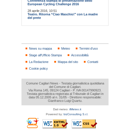
Conferenza stampa di presentazione dello
European Cycling Challenge 2016
28 aprile 2016, 10:51
Teatro. Ritorna “Ciao Maschio!" con La madre
del prete
News su mappa
Meteo
Termini d'uso
Stage all'Ufficio Stampa
Accessibilità
La Redazione
Mappa del sito
Contatti
Cookie policy
Comune Cagliari News - Testata giornalistica quotidiana
del Comune di Cagliari.
Via Roma 145, 09124 Cagliari - P. IVA 00147990923.
Testata giornalistica registrata al Tribunale di Cagliari in
data 05.12.2005 al n. 31/05 - Direttore responsabile:
Gianfranco Luigi Quartu.
Dati meteo:
ilMeteo.it
Powered by:
bizConsulting S.r.l.