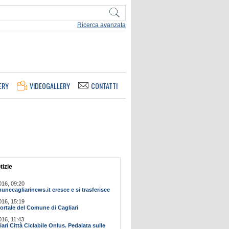
Ricerca avanzata
ERY
VIDEOGALLERY
CONTATTI
tizie
016, 09:20
ecagliarinews.it cresce e si trasferisce
016, 15:19
ortale del Comune di Cagliari
016, 11:43
ari Città Ciclabile Onlus. Pedalata sulle