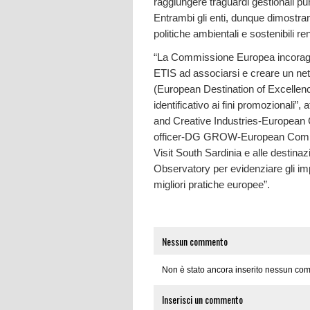
raggiungere traguardi gestionali pun
Entrambi gli enti, dunque dimostran
politiche ambientali e sostenibili ren
“La Commissione Europea incoraggia
ETIS ad associarsi e creare un ne
(European Destination of Excellence
identificativo ai fini promozionali
and Creative Industries-European
officer-DG GROW-European Commis
Visit South Sardinia e alle destina
Observatory per evidenziare gli impat
migliori pratiche europee”.
Nessun commento
Non è stato ancora inserito nessun com
Inserisci un commento