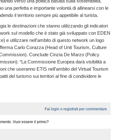
tando verso una politica basata sulla sostenibilità.
o una perfetta e importante volontà di allinearsi con le
dendo il territorio sempre più appetibile al turista.
 le destinazioni che stanno utilizzando gli indicatori
twork sul modello che è stato già sviluppato con EDEN
) e utilizzare nell’ambito di questo network un logo
”, afferma Carlo Corazza (Head of Unit Tourism, Culture
 Commission). Conclude Cinzia De Marzo (Policy
sion): “La Commissione Europea darà visibilità a
zioni che useranno ETIS nell’ambito del Virtual Tourism
ti del turismo sui territori al fine di condividere le
Fai login o registrati per commentare
mento. Vuoi essere il primo?