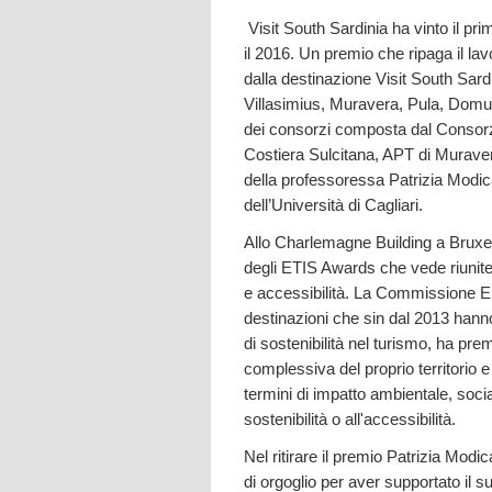
Visit South Sardinia ha vinto il pr
il 2016. Un premio che ripaga il lav
dalla destinazione Visit South Sardi
Villasimius, Muravera, Pula, Domu
dei consorzi composta dal Consorz
Costiera Sulcitana, APT di Muraver
della professoressa Patrizia Modi
dell’Università di Cagliari.
Allo Charlemagne Building a Bruxell
degli ETIS Awards che vede riunite l
e accessibilità. La Commissione Eur
destinazioni che sin dal 2013 hanno 
di sostenibilità nel turismo, ha pre
complessiva del proprio territorio e
termini di impatto ambientale, socia
sostenibilità o all'accessibilità.
Nel ritirare il premio Patrizia Modi
di orgoglio per aver supportato il 