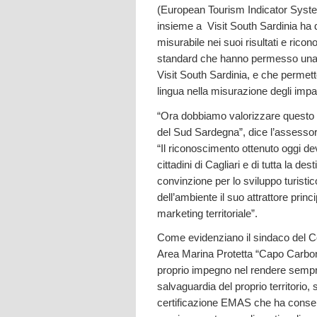
(European Tourism Indicator Syste
insieme a Visit South Sardinia ha d
misurabile nei suoi risultati e rico
standard che hanno permesso una c
Visit South Sardinia, e che permett
lingua nella misurazione degli impatt
“Ora dobbiamo valorizzare questo 
del Sud Sardegna”, dice l’assessor
“Il riconoscimento ottenuto oggi de
cittadini di Cagliari e di tutta la d
convinzione per lo sviluppo turistico
dell’ambiente il suo attrattore princ
marketing territoriale”.
Come evidenziano il sindaco del Co
Area Marina Protetta “Capo Carbonar
proprio impegno nel rendere sempre 
salvaguardia del proprio territorio, 
certificazione EMAS che ha consenti