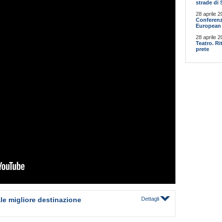
strade di 
28 aprile 2
Conferenz
European 
28 aprile 2
Teatro. R
prete
le migliore destinazione
Dettagli