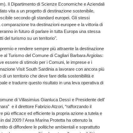
m). Il Dipartimento di Scienze Economiche e Aziendali
ato vita a un progetto di destinazione sostenibile,
noscibile secondo gli standard europei. Gli stessi
omparazione tra destinazioni europee e la vittoria di
eranno in futuro di parlare in tutta Europa una stessa
i del turismo su un territorio".
premio e rendere sempre più attraente la destinazione
e al Turismo del Comune di Cagliari Barbara Argiolas:
ve essere di stimolo per i Comuni, le imprese e i
estinazione Visit South Sardinia a lavorare con ancora più
 di un territorio che deve fare della sostenibilità e
ipale e tradurre questo risultato in una leva operativa di
mune di Villasimius Gianluca Dessì e Presidente dell’
a” e il direttore Fabrizio Atzori, “rafforzando il
più efficace ed efficiente la propria azione a tutela e
sin dal 2009 l’ Area Marina Protetta ha ottenuto la
to di diffondere le politiche ambientali e soprattutto