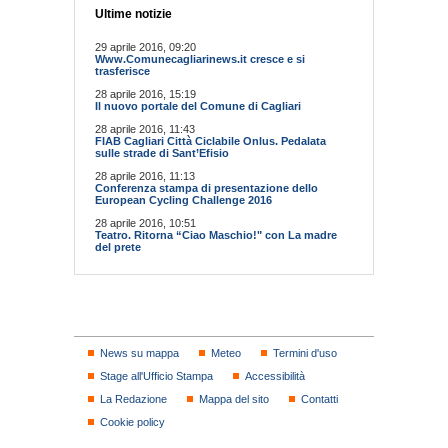
Ultime notizie
29 aprile 2016, 09:20
Www.Comunecagliarinews.it cresce e si
trasferisce
28 aprile 2016, 15:19
Il nuovo portale del Comune di Cagliari
28 aprile 2016, 11:43
FIAB Cagliari Città Ciclabile Onlus. Pedalata
sulle strade di Sant’Efisio
28 aprile 2016, 11:13
Conferenza stampa di presentazione dello
European Cycling Challenge 2016
28 aprile 2016, 10:51
Teatro. Ritorna “Ciao Maschio!" con La madre
del prete
News su mappa
Meteo
Termini d'uso
Stage all'Ufficio Stampa
Accessibilità
La Redazione
Mappa del sito
Contatti
Cookie policy