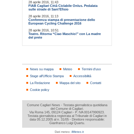
28 aprile 2016, 11:43
FIAB Cagliari Città Ciclabile Onlus. Pedalata
sulle strade di Sant’Efisio
28 aprile 2016, 11:13
Conferenza stampa di presentazione dello
European Cycling Challenge 2016
28 aprile 2016, 10:51
Teatro. Ritorna “Ciao Maschio!" con La madre
del prete
News su mappa
Meteo
Termini d'uso
Stage all'Ufficio Stampa
Accessibilità
La Redazione
Mappa del sito
Contatti
Cookie policy
Comune Cagliari News - Testata giornalistica quotidiana
del Comune di Cagliari.
Via Roma 145, 09124 Cagliari - P. IVA 00147990923.
Testata giornalistica registrata al Tribunale di Cagliari in
data 05.12.2005 al n. 31/05 - Direttore responsabile:
Gianfranco Luigi Quartu.
Dati meteo:
ilMeteo.it