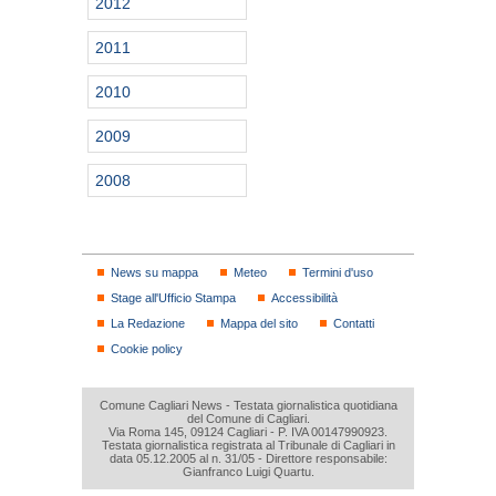
2012
2011
2010
2009
2008
News su mappa
Meteo
Termini d'uso
Stage all'Ufficio Stampa
Accessibilità
La Redazione
Mappa del sito
Contatti
Cookie policy
Comune Cagliari News - Testata giornalistica quotidiana
del Comune di Cagliari.
Via Roma 145, 09124 Cagliari - P. IVA 00147990923.
Testata giornalistica registrata al Tribunale di Cagliari in
data 05.12.2005 al n. 31/05 - Direttore responsabile:
Gianfranco Luigi Quartu.