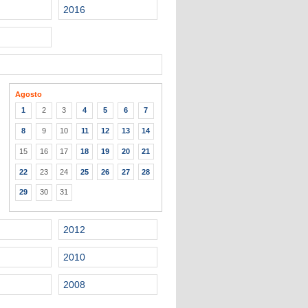
2016
Agosto
1
2
3
4
5
6
7
8
9
10
11
12
13
14
15
16
17
18
19
20
21
22
23
24
25
26
27
28
29
30
31
2012
2010
2008