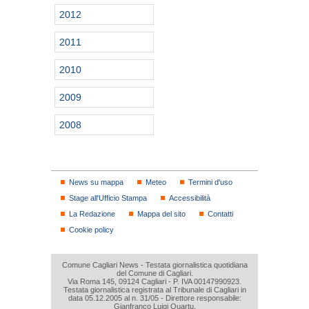
2012
2011
2010
2009
2008
News su mappa
Meteo
Termini d'uso
Stage all'Ufficio Stampa
Accessibilità
La Redazione
Mappa del sito
Contatti
Cookie policy
Comune Cagliari News - Testata giornalistica quotidiana
del Comune di Cagliari.
Via Roma 145, 09124 Cagliari - P. IVA 00147990923.
Testata giornalistica registrata al Tribunale di Cagliari in
data 05.12.2005 al n. 31/05 - Direttore responsabile:
Gianfranco Luigi Quartu.