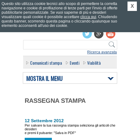
Questo sito utilizza cookie tecnici allo scopo di permettere la corretta
X
navigazione e cookie di profilazione di terze parti per l'invio di offerte
pubblicitarie personalizzate. Se vuoi saperne di più e desideri
visualizzare quali cookie è possibile accettare
clicca qui
. Chiudendo
questo banner, scorrendo questa pagina o cliccando qualunque suo
Effettua il login
elemento acconsenti all'uso dei cookie.
Ricerca avanzata
Comunicati stampa
Eventi
Viabilità
MOSTRA IL MENU
RASSEGNA STAMPA
12 Settembre 2012
Per salvare la tua rassegna stampa seleziona gli articoli che
desideri
e premi il pulsante: "Salva in PDF"