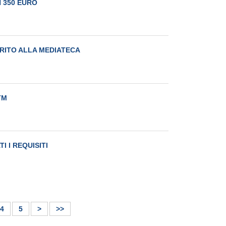
 350 EURO
RITO ALLA MEDIATECA
TM
I I REQUISITI
4
5
>
>>