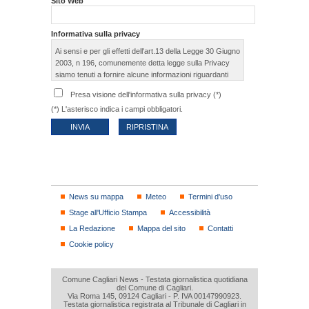
Sito Web
Informativa sulla privacy
Ai sensi e per gli effetti dell'art.13 della Legge 30 Giugno
2003, n 196, comunemente detta legge sulla Privacy
siamo tenuti a fornire alcune informazioni riguardanti
l'utilizzo dei Vostri dati personali. A seguito della
Presa visione dell'informativa sulla privacy (*)
compilazione del seguente questionario la scrivente
(*) L'asterisco indica i campi obbligatori.
Società è in possesso di dati a Voi relativi.
Questi dati saranno utilizzati per fini promozionali e
statistici.
L'eventuale rifiuto a fornirli determinerà l'impossibilità a
fornire una risposta alla Vostra domanda.
News su mappa
Meteo
Termini d'uso
I dati verranno trattati in forma scritta e/o su supporto
Stage all'Ufficio Stampa
Accessibilità
magnetico, elettronico o telematico.
La Redazione
Mappa del sito
Contatti
Titolare del trattamento dei dati:
Cookie policy
Ufficio Stampa Cagliari
Testata giornalistica quotidiana del Comune di Cagliari.
Via Roma, 145
Comune Cagliari News - Testata giornalistica quotidiana
09124 Cagliari (Italia)
del Comune di Cagliari.
Via Roma 145, 09124 Cagliari - P. IVA 00147990923.
P. IVA 00147990923.
Testata giornalistica registrata al Tribunale di Cagliari in