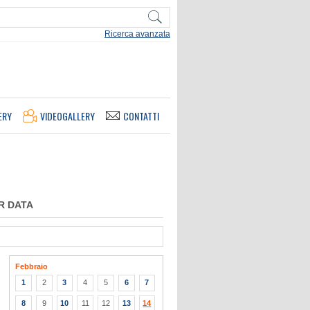
Ricerca avanzata
ERY
VIDEOGALLERY
CONTATTI
R DATA
Febbraio
1
2
3
4
5
6
7
8
9
10
11
12
13
14