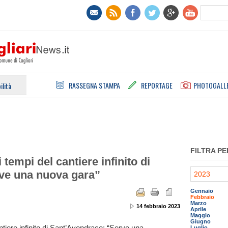
RASSEGNA STAMPA
REPORTAGE
PHOTOGALL
ilità
FILTRA PE
i tempi del cantiere infinito di
ve una nuova gara”
2023
Gennaio
Febbraio
Marzo
14 febbraio 2023
Aprile
Maggio
Giugno
antiere infinito di Sant’Avendrace: “Serve una
Luglio