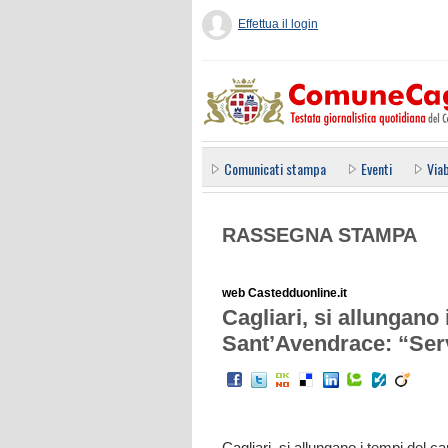
Effettua il login
Comunicati stampa
Eventi
Viab
RASSEGNA STAMPA
web Castedduonline.it
Cagliari, si allungano 
Sant’Avendrace: “Ser
Cagliari, si allungano i tempi del c