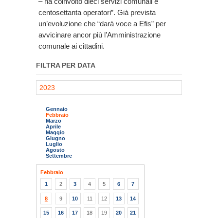
– ha coinvolto dieci servizi comunali e
centosettanta operatori”. Già prevista
un’evoluzione che “darà voce a Efis” per
avvicinare ancor più l’Amministrazione
comunale ai cittadini.
FILTRA PER DATA
2023
Gennaio
Febbraio
Marzo
Aprile
Maggio
Giugno
Luglio
Agosto
Settembre
Febbraio
1
2
3
4
5
6
7
8
9
10
11
12
13
14
15
16
17
18
19
20
21