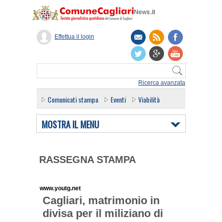
Effettua il login
Ricerca avanzata
Comunicati stampa
Eventi
Viabilità
MOSTRA IL MENU
RASSEGNA STAMPA
www.youtg.net
Cagliari, matrimonio in
divisa per il miliziano di