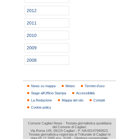
2012
2011
2010
2009
2008
News su mappa
Meteo
Termini d'uso
Stage all'Ufficio Stampa
Accessibilità
La Redazione
Mappa del sito
Contatti
Cookie policy
Comune Cagliari News - Testata giornalistica quotidiana
del Comune di Cagliari.
Via Roma 145, 09124 Cagliari - P. IVA 00147990923.
Testata giornalistica registrata al Tribunale di Cagliari in
data 05.12.2005 al n. 31/05 - Direttore responsabile: