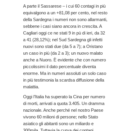
A parte il Sassarese – i cui 60 contagi in più
equivalgono a un +81,08 per cento, nel resto
della Sardegna i numeri non sono allarmanti,
sebbene i casi siano ancora in crescita. A
Cagliari oggi ce ne stati 9 in pù di ieri, da 32
a 41 (28,12%); nel Sud Sardegna gli infetti
nuovi sono stati due (da 5 a 7); a Oristano
un caso in più (da 2 a 3); un nuovo malato
anche a Nuoro. È evidente che con numero
piccolissimi il dato percentuale diventa
enorme. Ma in numeri assoluti un solo caso
in più testimonia la scardsa diffusione della
malattia.
Oggi l’Italia ha superato la Cina per numero
di morti, arrivati a quota 3.405. Un dramma
nazionale. Anche perché nel nostro Paese
vivono 60 milioni di persone; nello Stato
asiatico gli abitanti sono un miliardo e
300mila. Tuttavia la curva dei contagi