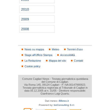
2010
2009
2008
News su mappa
Meteo
Termini d'uso
Stage all'Ufficio Stampa
Accessibilità
La Redazione
Mappa del sito
Contatti
Cookie policy
Comune Cagliari News - Testata giornalistica quotidiana
del Comune di Cagliari.
Via Roma 145, 09124 Cagliari - P. IVA 00147990923.
Testata giornalistica registrata al Tribunale di Cagliari in
data 05.12.2005 al n. 31/05 - Direttore responsabile:
Gianfranco Luigi Quartu.
Dati meteo:
ilMeteo.it
Powered by:
bizConsulting S.r.l.