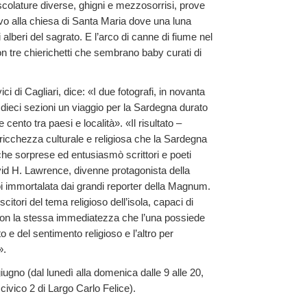
colature diverse, ghigni e mezzosorrisi, prove
ivo alla chiesa di Santa Maria dove una luna
alberi del sagrato. E l’arco di canne di fiume nel
on tre chierichetti che sembrano baby curati di
ci di Cagliari, dice: «I due fotografi, in novanta
n dieci sezioni un viaggio per la Sardegna durato
 cento tra paesi e località». «Il risultato –
ricchezza culturale e religiosa che la Sardegna
he sorprese ed entusiasmò scrittori e poeti
vid H. Lawrence, divenne protagonista della
e poi immortalata dai grandi reporter della Magnum.
itori del tema religioso dell’isola, capaci di
e con la stessa immediatezza che l’una possiede
 e del sentimento religioso e l’altro per
».
iugno (dal lunedì alla domenica dalle 9 alle 20,
 civico 2 di Largo Carlo Felice).