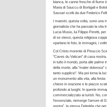
bianca, le canne fresche di fiume intr
Maria di Sauccu di Bortigali e Bolot
Sassari scelti da due Federico Fellin
I maestri, questa volta, sono una m
giornalista che ha passato la vita t
Lucia Musio, lui Filippo Peretti, pe
di se stessi, questa religiosa coppi
«parlano le foto, le immagini, i volti
Col Cristo morente di Pinuccio Sciol
“Caves du Vatican” di casa nostra.
in tutto il mondo, porta alle palme in
della morte, alla “mater dolorosa” 
tanto supplicio”. Ma poi torna la lu
un monumento alla vita, alla festa:
chiese in orazione e le piazze scat
profondo ai luoghi. In queste immagi
commercializzato ai turisti. No, con
l’essenziale, riemerge l’amore di 
nostra”, la stessa Deledda che per 