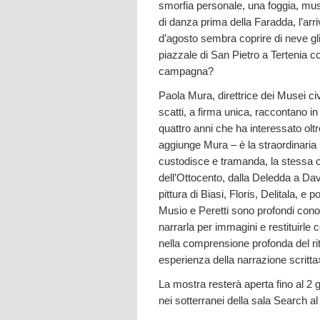
smorfia personale, una foggia, mus
di danza prima della Faradda, l’arr
d’agosto sembra coprire di neve gli 
piazzale di San Pietro a Tertenia c
campagna?
Paola Mura, direttrice dei Musei civi
scatti, a firma unica, raccontano i
quattro anni che ha interessato oltre
aggiunge Mura – è la straordinaria 
custodisce e tramanda, la stessa c
dell’Ottocento, dalla Deledda a Da
pittura di Biasi, Floris, Delitala, 
Musio e Peretti sono profondi conosc
narrarla per immagini e restituirl
nella comprensione profonda del rito
esperienza della narrazione scritta
La mostra resterà aperta fino al 2 g
nei sotterranei della sala Search al