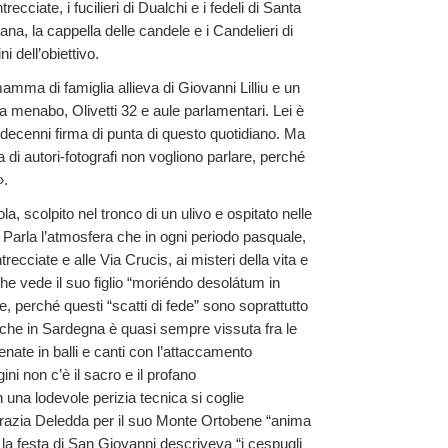
ecciate, i fucilieri di Dualchi e i fedeli di Santa
ana, la cappella delle candele e i Candelieri di
i dell’obiettivo.
amma di famiglia allieva di Giovanni Lilliu e un
ra menabo, Olivetti 32 e aule parlamentari. Lei è
r decenni firma di punta di questo quotidiano. Ma
a di autori-fotografi non vogliono parlare, perché
».
a, scolpito nel tronco di un ulivo e ospitato nelle
 Parla l’atmosfera che in ogni periodo pasquale,
trecciate e alle Via Crucis, ai misteri della vita e
che vede il suo figlio “moriéndo desolátum in
ce, perché questi “scatti di fede” sono soprattutto
 che in Sardegna è quasi sempre vissuta fra le
enate in balli e canti con l’attaccamento
ni non c’è il sacro e il profano
 una lodevole perizia tecnica si coglie
Grazia Deledda per il suo Monte Ortobene “anima
la festa di San Giovanni descriveva “i cespugli