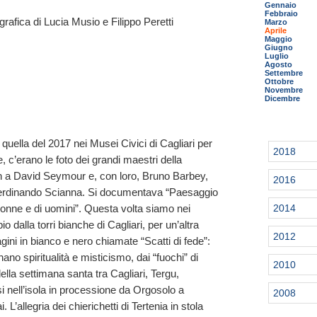
Gennaio
Febbraio
grafica di Lucia Musio e Filippo Peretti
Marzo
Aprile
Maggio
Giugno
Luglio
Agosto
Settembre
Ottobre
Novembre
Dicembre
quella del 2017 nei Musei Civici di Cagliari per
2018
ne, c’erano le foto dei grandi maestri della
 a David Seymour e, con loro, Bruno Barbey,
2016
erdinando Scianna. Si documentava “Paesaggio
2014
i donne e di uomini”. Questa volta siamo nei
o dalla torri bianche di Cagliari, per un’altra
2012
i in bianco e nero chiamate “Scatti di fede”:
ano spiritualità e misticismo, dai “fuochi” di
2010
ella settimana santa tra Cagliari, Tergu,
i nell’isola in processione da Orgosolo a
2008
L’allegria dei chierichetti di Tertenia in stola