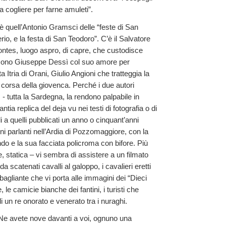
a cogliere per farne amuleti”.
’è quell’Antonio Gramsci delle “feste di San
io, e la festa di San Teodoro”. C’è il Salvatore
ntes, luogo aspro, di capre, che custodisce
i sono Giuseppe Dessì col suo amore per
 Itria di Orani, Giulio Angioni che tratteggia la
 corsa della giovenca. Perché i due autori
 tutta la Sardegna, la rendono palpabile in
ia replica del deja vu nei testi di fotografia o di
 a quelli pubblicati un anno o cinquant’anni
ni parlanti nell’Ardia di Pozzomaggiore, con la
do e la sua facciata policroma con bifore. Più
, statica – vi sembra di assistere a un filmato
 scatenati cavalli al galoppo, i cavalieri eretti
bbagliante che vi porta alle immagini dei “Dieci
le camicie bianche dei fantini, i turisti che
i un re onorato e venerato tra i nuraghi.
? Ne avete nove davanti a voi, ognuno una