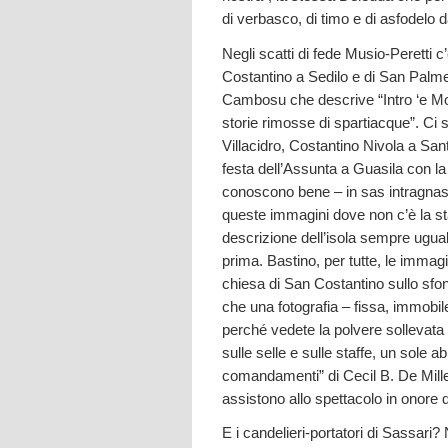
di verbasco, di timo e di asfodelo d
Negli scatti di fede Musio-Peretti c
Costantino a Sedilo e di San Palmer
Cambosu che descrive “Intro ‘e Mo
storie rimosse di spartiacque”. C
Villacidro, Costantino Nivola a Santa
festa dell’Assunta a Guasila con la
conoscono bene – in sas intragnas -
queste immagini dove non c’è la stant
descrizione dell’isola sempre uguali
prima. Bastino, per tutte, le immagi
chiesa di San Costantino sullo sfon
che una fotografia – fissa, immobile
perché vedete la polvere sollevata da
sulle selle e sulle staffe, un sole a
comandamenti” di Cecil B. De Mille, 
assistono allo spettacolo in onore d
E i candelieri-portatori di Sassari