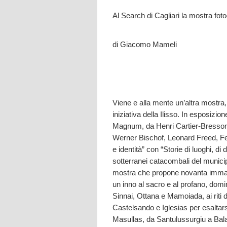
Al Search di Cagliari la mostra foto
di Giacomo Mameli
Viene e alla mente un’altra mostra, 
iniziativa della Ilisso. In esposizio
Magnum, da Henri Cartier-Bresson
Werner Bischof, Leonard Freed, F
e identità” con “Storie di luoghi, d
sotterranei catacombali del municipi
mostra che propone novanta immagin
un inno al sacro e al profano, domin
Sinnai, Ottana e Mamoiada, ai riti d
Castelsando e Iglesias per esaltars
Masullas, da Santulussurgiu a Balai. 