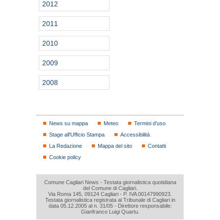
2012
2011
2010
2009
2008
News su mappa
Meteo
Termini d'uso
Stage all'Ufficio Stampa
Accessibilità
La Redazione
Mappa del sito
Contatti
Cookie policy
Comune Cagliari News - Testata giornalistica quotidiana
del Comune di Cagliari.
Via Roma 145, 09124 Cagliari - P. IVA 00147990923.
Testata giornalistica registrata al Tribunale di Cagliari in
data 05.12.2005 al n. 31/05 - Direttore responsabile:
Gianfranco Luigi Quartu.