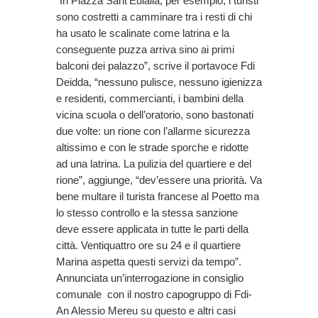
“In Piazza Sant’Eulalia, per esempio, i turisti
sono costretti a camminare tra i resti di chi
ha usato le scalinate come latrina e la
conseguente puzza arriva sino ai primi
balconi dei palazzo”, scrive il portavoce Fdi
Deidda, “nessuno pulisce, nessuno igienizza
e residenti, commercianti, i bambini della
vicina scuola o dell’oratorio, sono bastonati
due volte: un rione con l’allarme sicurezza
altissimo e con le strade sporche e ridotte
ad una latrina. La pulizia del quartiere e del
rione”, aggiunge, “dev’essere una priorità. Va
bene multare il turista francese al Poetto ma
lo stesso controllo e la stessa sanzione
deve essere applicata in tutte le parti della
città. Ventiquattro ore su 24 e il quartiere
Marina aspetta questi servizi da tempo”.
Annunciata un’interrogazione in consiglio
comunale con il nostro capogruppo di Fdi-
An Alessio Mereu su questo e altri casi