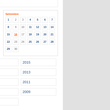
Settembre
1
2
3
4
5
6
7
8
9
10
11
12
13
14
15
16
17
18
19
20
21
22
23
24
25
26
27
28
29
30
2015
2013
2011
2009