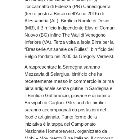
Toccalmatto di Fidenza (PR) Canediguerra
(terzo posto a Birraio dell’Anno 2016) di
Alessandria (AL), Birrificio Rurale di Desio
(MB), il Birrificio Indipendente Elav di Comun
Nuovo (BG) infine The Wall di Venegono
Inferiore (VA). Terza volta a Isola Birra per la
“Brasserie Artisanale de Rulles”, birrificio del
Belgio fondato nel 2000 da Grégory Verhelst.
A rappresentare la Sardegna saranno
Mezzavia di Selargius, birrificio che ha
recentemente messo in commercio la prima
birra artigianale senza glutine in Sardegna e
il Birrificio Gattarancio, giovane e dinamico
Brewpub di Cagliari. Gli stand dei birrifici
saranno accompagnati da postazioni del
food e artigianato. Punto fermo della
iniziativa è la tappa del Campionato
Nazionale Homebrewers, organizzato da
Mobi – Movimento Birra Italiano. Il concorso