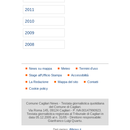
2011
2010
2009
2008
News su mappa
Meteo
Termini d'uso
Stage all'Ufficio Stampa
Accessibilità
La Redazione
Mappa del sito
Contatti
Cookie policy
Comune Cagliari News - Testata giornalistica quotidiana
del Comune di Cagliari.
Via Roma 145, 09124 Cagliari - P. IVA 00147990923.
Testata giornalistica registrata al Tribunale di Cagliari in
data 05.12.2005 al n. 31/05 - Direttore responsabile:
Gianfranco Luigi Quartu.
Dati meteo:
ilMeteo.it