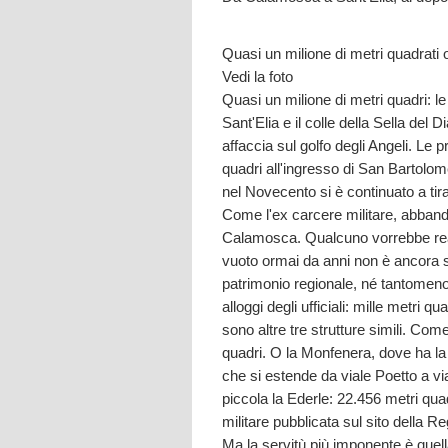
Quasi un milione di metri quadrati oc
Vedi la foto
Quasi un milione di metri quadri: le 
Sant'Elia e il colle della Sella del 
affaccia sul golfo degli Angeli. L
quadri all'ingresso di San Bartolome
nel Novecento si è continuato a tirar
Come l'ex carcere militare, abbando
Calamosca. Qualcuno vorrebbe rea
vuoto ormai da anni non è ancora 
patrimonio regionale, né tantomeno 
alloggi degli ufficiali: mille metri q
sono altre tre strutture simili. Come
quadri. O la Monfenera, dove ha la 
che si estende da viale Poetto a vi
piccola la Ederle: 22.456 metri qua
militare pubblicata sul sito della R
Ma la servitù più imponente è quell