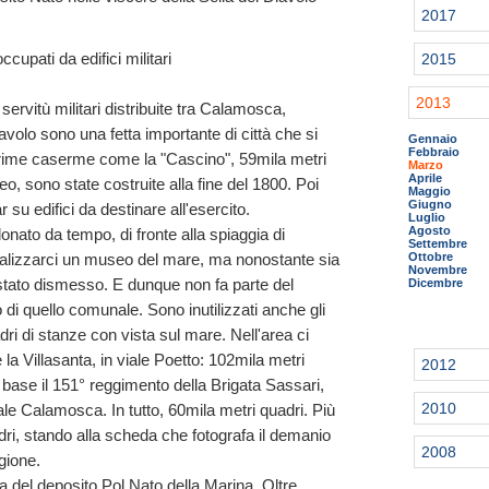
2017
cupati da edifici militari
2015
2013
servitù militari distribuite tra Calamosca,
Diavolo sono una fetta importante di città che si
Gennaio
Febbraio
e prime caserme come la "Cascino", 59mila metri
Marzo
Aprile
o, sono state costruite alla fine del 1800. Poi
Maggio
Giugno
 su edifici da destinare all'esercito.
Luglio
Agosto
nato da tempo, di fronte alla spiaggia di
Settembre
Ottobre
lizzarci un museo del mare, ma nonostante sia
Novembre
stato dismesso. E dunque non fa parte del
Dicembre
di quello comunale. Sono inutilizzati anche gli
uadri di stanze con vista sul mare. Nell'area ci
 la Villasanta, in viale Poetto: 102mila metri
2012
base il 151° reggimento della Brigata Sassari,
2010
ale Calamosca. In tutto, 60mila metri quadri. Più
dri, stando alla scheda che fotografa il demanio
2008
egione.
a del deposito Pol Nato della Marina. Oltre