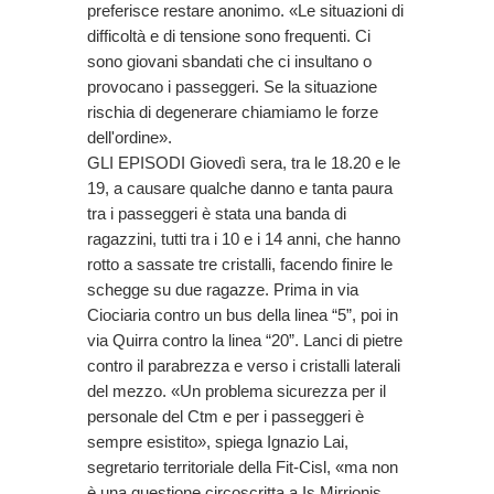
preferisce restare anonimo. «Le situazioni di
difficoltà e di tensione sono frequenti. Ci
sono giovani sbandati che ci insultano o
provocano i passeggeri. Se la situazione
rischia di degenerare chiamiamo le forze
dell'ordine».
GLI EPISODI Giovedì sera, tra le 18.20 e le
19, a causare qualche danno e tanta paura
tra i passeggeri è stata una banda di
ragazzini, tutti tra i 10 e i 14 anni, che hanno
rotto a sassate tre cristalli, facendo finire le
schegge su due ragazze. Prima in via
Ciociaria contro un bus della linea “5”, poi in
via Quirra contro la linea “20”. Lanci di pietre
contro il parabrezza e verso i cristalli laterali
del mezzo. «Un problema sicurezza per il
personale del Ctm e per i passeggeri è
sempre esistito», spiega Ignazio Lai,
segretario territoriale della Fit-Cisl, «ma non
è una questione circoscritta a Is Mirrionis.