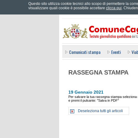
Questo sito utilizza cookie tecnici allo scopo di permettere la corre
Effettua il login
visualizzare quali cookie è possibile accettare
clicca qui
. Chiuden
Comunicati stampa
Eventi
Viab
RASSEGNA STAMPA
19 Gennaio 2021
Per salvare la tua rassegna stampa seleziona gl
e premi il pulsante: "Salva in PDF"
Deseleziona tutti gli articoli