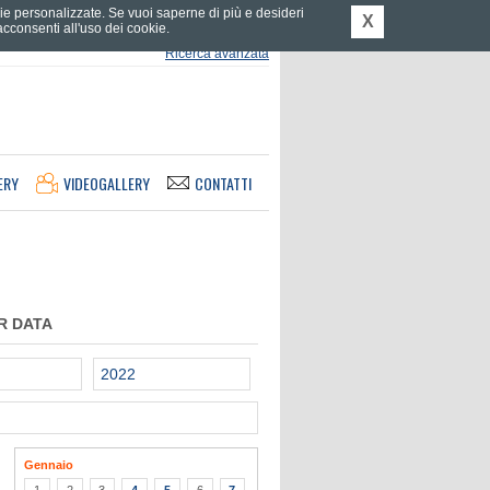
tarie personalizzate. Se vuoi saperne di più e desideri
X
consenti all'uso dei cookie.
Ricerca avanzata
ERY
VIDEOGALLERY
CONTATTI
R DATA
2022
Gennaio