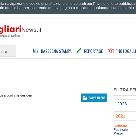
tta navigazione e cookie di profilazione di terze parti per l'invio di offerte pubblici
do questo banner, scorrendo questa pagina o cliccando qualunque suo elemento ac
RASSEGNA STAMPA
REPORTAGE
PHOTOGALL
ilità
FILTRA PE
i articoli che desideri
2023
2021
Gennaio
Febbraio
Marzo