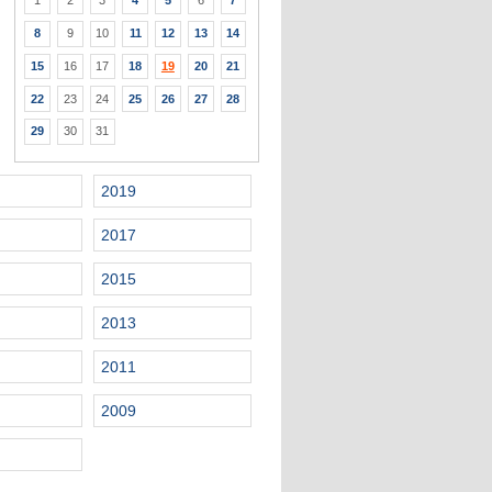
1
2
3
4
5
6
7
8
9
10
11
12
13
14
15
16
17
18
19
20
21
22
23
24
25
26
27
28
29
30
31
2019
2017
2015
2013
2011
2009