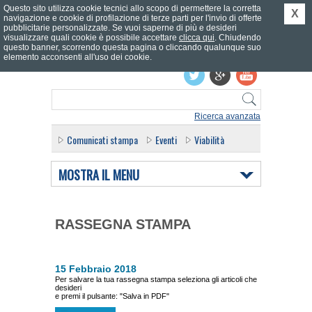
Questo sito utilizza cookie tecnici allo scopo di permettere la corretta
X
navigazione e cookie di profilazione di terze parti per l'invio di offerte
pubblicitarie personalizzate. Se vuoi saperne di più e desideri
visualizzare quali cookie è possibile accettare
clicca qui
. Chiudendo
questo banner, scorrendo questa pagina o cliccando qualunque suo
Effettua il login
elemento acconsenti all'uso dei cookie.
Ricerca avanzata
Comunicati stampa
Eventi
Viabilità
MOSTRA IL MENU
RASSEGNA STAMPA
15 Febbraio 2018
Per salvare la tua rassegna stampa seleziona gli articoli che
desideri
e premi il pulsante: "Salva in PDF"