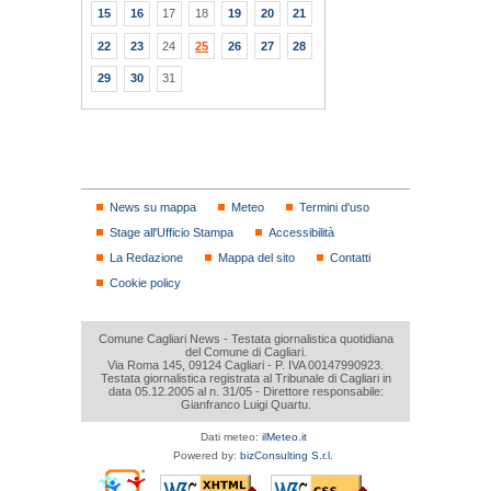
15
16
17
18
19
20
21
22
23
24
25
26
27
28
29
30
31
News su mappa
Meteo
Termini d'uso
Stage all'Ufficio Stampa
Accessibilità
La Redazione
Mappa del sito
Contatti
Cookie policy
Comune Cagliari News - Testata giornalistica quotidiana
del Comune di Cagliari.
Via Roma 145, 09124 Cagliari - P. IVA 00147990923.
Testata giornalistica registrata al Tribunale di Cagliari in
data 05.12.2005 al n. 31/05 - Direttore responsabile:
Gianfranco Luigi Quartu.
Dati meteo:
ilMeteo.it
Powered by:
bizConsulting S.r.l.