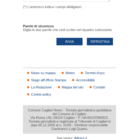
(*) L'asterisco indica i campi obbligatori.
Parole di sicurezza
Digita le due parole che vedi scritte nel riquadro sottostante.
News su mappa
Meteo
Termini d'uso
Stage all'Ufficio Stampa
Accessibilità
La Redazione
Mappa del sito
Contatti
Cookie policy
Comune Cagliari News - Testata giornalistica quotidiana
del Comune di Cagliari.
Via Roma 145, 09124 Cagliari - P. IVA 00147990923.
Testata giornalistica registrata al Tribunale di Cagliari in
data 05.12.2005 al n. 31/05 - Direttore responsabile:
Gianfranco Luigi Quartu.
Dati meteo:
ilMeteo.it