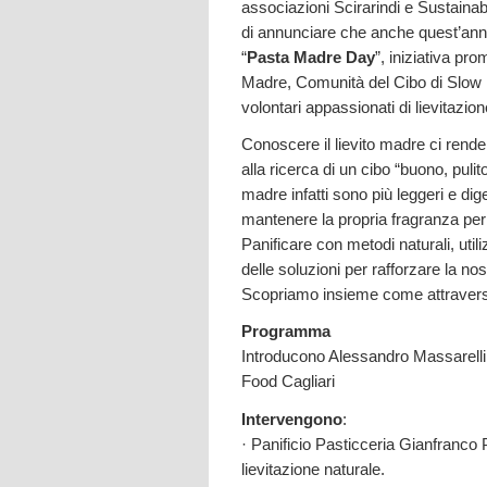
associazioni Scirarindi e Sustainab
di annunciare che anche quest’anno
“
Pasta Madre Day
”, iniziativa p
Madre, Comunità del Cibo di Slow 
volontari appassionati di lievitazio
Conoscere il lievito madre ci rend
alla ricerca di un cibo “buono, pulito 
madre infatti sono più leggeri e dige
mantenere la propria fragranza per 
Panificare con metodi naturali, util
delle soluzioni per rafforzare la no
Scopriamo insieme come attravers
Programma
Introducono Alessandro Massarelli
Food Cagliari
Intervengono
:
· Panificio Pasticceria Gianfranco 
lievitazione naturale.