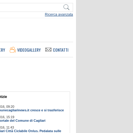
Ricerca avanzata
ERY
VIDEOGALLERY
CONTATTI
tizie
016, 09:20
ecagliarinews.it cresce e si trasferisce
016, 15:19
ortale del Comune di Cagliari
016, 11:43
ari Città Ciclabile Onlus. Pedalata sulle