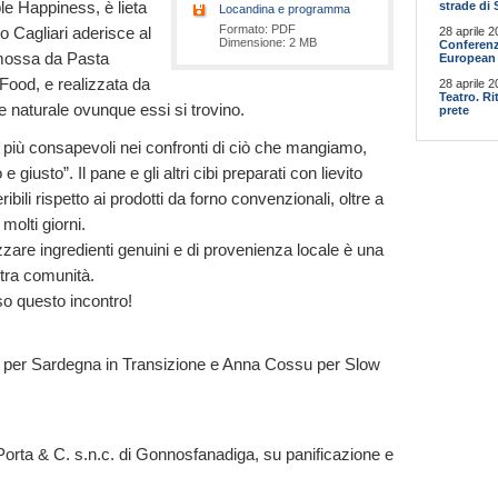
le Happiness, è lieta
strade di 
Locandina e programma
Formato: PDF
 Cagliari aderisce al
28 aprile 2
Dimensione: 2 MB
Conferenz
romossa da Pasta
European 
Food, e realizzata da
28 aprile 2
Teatro. R
ne naturale ovunque essi si trovino.
prete
e più consapevoli nei confronti di ciò che mangiamo,
e giusto”. Il pane e gli altri cibi preparati con lievito
ribili rispetto ai prodotti da forno convenzionali, oltre a
molti giorni.
izzare ingredienti genuini e di provenienza locale è una
stra comunità.
o questo incontro!
 per Sardegna in Transizione e Anna Cossu per Slow
Porta & C. s.n.c. di Gonnosfanadiga, su panificazione e