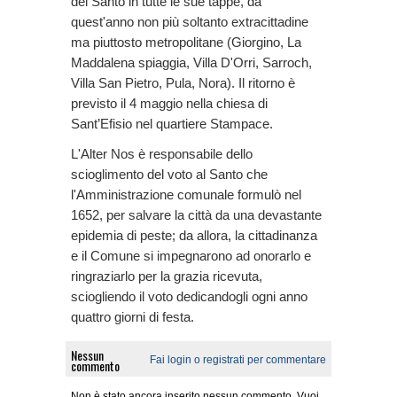
del Santo in tutte le sue tappe, da
quest'anno non più soltanto extracittadine
ma piuttosto metropolitane (Giorgino, La
Maddalena spiaggia, Villa D'Orri, Sarroch,
Villa San Pietro, Pula, Nora). Il ritorno è
previsto il 4 maggio nella chiesa di
Sant’Efisio nel quartiere Stampace.
L'Alter Nos è responsabile dello
scioglimento del voto al Santo che
l'Amministrazione comunale formulò nel
1652, per salvare la città da una devastante
epidemia di peste; da allora, la cittadinanza
e il Comune si impegnarono ad onorarlo e
ringraziarlo per la grazia ricevuta,
sciogliendo il voto dedicandogli ogni anno
quattro giorni di festa.
Nessun
Fai login o registrati per commentare
commento
Non è stato ancora inserito nessun commento. Vuoi