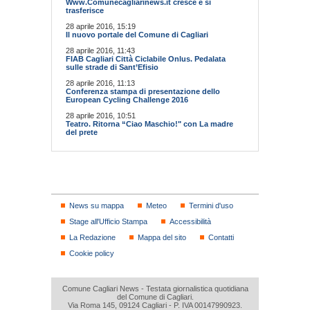
Www.Comunecagliarinews.it cresce e si
trasferisce
28 aprile 2016, 15:19
Il nuovo portale del Comune di Cagliari
28 aprile 2016, 11:43
FIAB Cagliari Città Ciclabile Onlus. Pedalata
sulle strade di Sant’Efisio
28 aprile 2016, 11:13
Conferenza stampa di presentazione dello
European Cycling Challenge 2016
28 aprile 2016, 10:51
Teatro. Ritorna “Ciao Maschio!" con La madre
del prete
News su mappa
Meteo
Termini d'uso
Stage all'Ufficio Stampa
Accessibilità
La Redazione
Mappa del sito
Contatti
Cookie policy
Comune Cagliari News - Testata giornalistica quotidiana
del Comune di Cagliari.
Via Roma 145, 09124 Cagliari - P. IVA 00147990923.