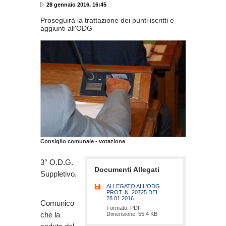
28 gennaio 2016, 16:45
Proseguirà la trattazione dei punti iscritti e
aggiunti all'ODG
Consiglio comunale - votazione
3° O.D.G.
Documenti Allegati
Suppletivo.
ALLEGATO ALL'ODG
PROT. N. 20725 DEL
28.01.2016
Comunico
Formato: PDF
che la
Dimensione: 55,4 KB