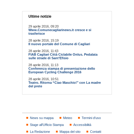
Ultime notizie
29 aprile 2016, 09:20
Www.Comunecagliarinews.it cresce e si
trasferisce
28 aprile 2016, 15:19
Il nuovo portale del Comune di Cagliari
28 aprile 2016, 11:43
FIAB Cagliari Città Ciclabile Onlus. Pedalata
sulle strade di Sant’Efisio
28 aprile 2016, 11:13
Conferenza stampa di presentazione dello
European Cycling Challenge 2016
28 aprile 2016, 10:51
Teatro. Ritorna “Ciao Maschio!" con La madre
del prete
News su mappa
Meteo
Termini d'uso
Stage all'Ufficio Stampa
Accessibilità
La Redazione
Mappa del sito
Contatti