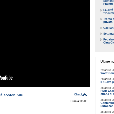
Sosteni
Proietti
La città
“Incurs
Trofeo 
privata
Cagliari
Settiman
Pedalate
Città Ci
Ultime no
29 aprile 2
Www.Comun
28 aprile 2
Il nuovo p
28 aprile 2
FIAB Cagli
strade di 
à sostenibile
Chiudi
28 aprile 2
Durata: 05:03
Conferenz
European 
28 aprile 2