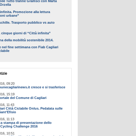
bile Tutto tranne Gramsci con Marta
 Orzella
 infinita. Promozione alla lettura
ioni urbane”
Achille. Trasporto pubblico vs auto
, cinque giorni di “Città infinita”
a della mobilità sostenibile 2014.
 nel fine settimana con Fiab Cagliari
clabile
tizie
016, 09:20
ecagliarinews.it cresce e si trasferisce
016, 15:19
ortale del Comune di Cagliari
016, 11:43
ari Città Ciclabile Onlus. Pedalata sulle
Sant’Efisio
016, 11:13
a stampa di presentazione dello
Cycling Challenge 2016
016, 10:51