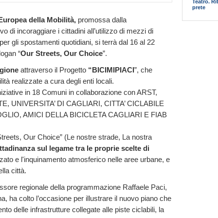
Teatro. R
prete
Europea della Mobilità,
promossa dalla
di incoraggiare i cittadini all’utilizzo di mezzi di
 per gli spostamenti quotidiani, si terrà dal 16 al 22
logan “
Our Streets, Our Choice
”.
gione
attraverso il Progetto
“BICIMIPIACI
”, che
ità realizzate a cura degli enti locali.
niziative in 18 Comuni in collaborazione con ARST,
, UNIVERSITA’ DI CAGLIARI, CITTA’ CICLABILE
GLIO, AMICI DELLA BICICLETA CAGLIARI E FIAB
Streets, Our Choice” (Le nostre strade, La nostra
ittadinanza sul legame tra le proprie scelte di
rizzato e l'inquinamento atmosferico nelle aree urbane, e
lla città.
essore regionale della programmazione Raffaele Paci,
a, ha colto l’occasione per illustrare il nuovo piano che
o delle infrastrutture collegate alle piste ciclabili, la