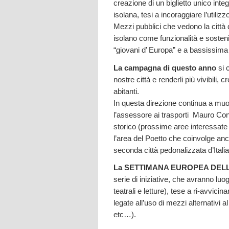
creazione di un biglietto unico inte
isolana, tesi a incoraggiare l’utilizz
Mezzi pubblici che vedono la città 
isolano come funzionalità e sosteni
“giovani d’ Europa” e a bassissim
La campagna di questo anno
si 
nostre città e renderli più vivibili, 
abitanti.
In questa direzione continua a muov
l’assessore ai trasporti Mauro Coni,
storico (prossime aree interessate
l’area del Poetto che coinvolge an
seconda città pedonalizzata d’Itali
La SETTIMANA EUROPEA DELL
serie di iniziative, che avranno luo
teatrali e letture), tese a ri-avvicina
legate all’uso di mezzi alternativi a
etc…).