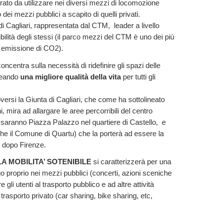
grato da utilizzare nei diversi mezzi di locomozione
o dei mezzi pubblici a scapito di quelli privati.
di Cagliari, rappresentata dal CTM, leader a livello
bilità degli stessi (il parco mezzi del CTM è uno dei più
a emissione di CO2).
concentra sulla necessità di ridefinire gli spazi delle
creando
una migliore qualità della vita
per tutti gli
ersi la Giunta di Cagliari, che come ha sottolineato
 mira ad allargare le aree percorribili del centro
 saranno Piazza Palazzo nel quartiere di Castello, e
che il Comune di Quartu) che la porterà ad essere la
a dopo Firenze.
A MOBILITA’ SOTENIBILE
si caratterizzerà per una
go proprio nei mezzi pubblici (concerti, azioni sceniche
re gli utenti al trasporto pubblico e ad altre attività
l trasporto privato (car sharing, bike sharing, etc,