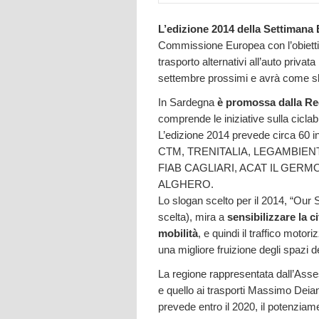
L’edizione 2014 della Settimana 
Commissione Europea con l’obiettivo 
trasporto alternativi all’auto privata
settembre prossimi e avrà come s
In Sardegna
è promossa dalla Re
comprende le iniziative sulla ciclabil
L’edizione 2014 prevede circa 60 i
CTM, TRENITALIA, LEGAMBIENTE
FIAB CAGLIARI, ACAT IL GERMO
ALGHERO.
Lo slogan scelto per il 2014, “Our 
scelta), mira a
sensibilizzare la c
mobilità
, e quindi il traffico moto
una migliore fruizione degli spazi de
La regione rappresentata dall’Ass
e quello ai trasporti Massimo Deian
prevede entro il 2020, il potenziament