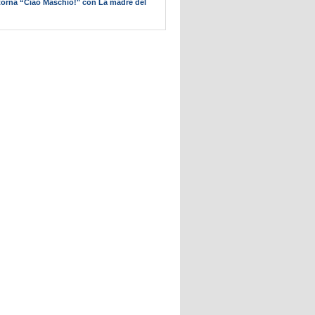
itorna “Ciao Maschio!" con La madre del