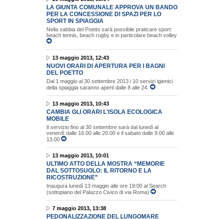
LA GIUNTA COMUNALE APPROVA UN BANDO
PER LA CONCESSIONE DI SPAZI PER LO
SPORT IN SPIAGGIA
Nella sabbia del Poetto sarà possibile praticare sport:
beach tennis, beach rugby e in particolare beach volley
13 maggio 2013, 12:43
NUOVI ORARI DI APERTURA PER I BAGNI
DEL POETTO
Dal 1 maggio al 30 settembre 2013 i 10 servizi igienici
della spiaggia saranno aperti dalle 8 alle 24.
13 maggio 2013, 10:43
CAMBIA GLI ORARI L'ISOLA ECOLOGICA
MOBILE
Il servizio fino al 30 settembre sarà dal lunedì al
venerdì dalle 16.00 alle 20.00 e il sabato dalle 9.00 alle
13.00
13 maggio 2013, 10:01
ULTIMO ATTO DELLA MOSTRA “MEMORIE
DAL SOTTOSUOLO: IL RITORNO E LA
RICOSTRUZIONE”
Inaugura lunedì 13 maggio alle ore 19:00 al Search
(sottopiano del Palazzo Civico di via Roma)
7 maggio 2013, 13:38
PEDONALIZZAZIONE DEL LUNGOMARE