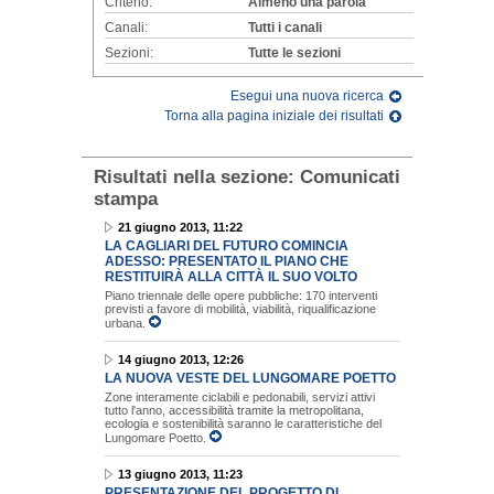
Criterio:
Almeno una parola
Canali:
Tutti i canali
Sezioni:
Tutte le sezioni
Esegui una nuova ricerca
Torna alla pagina iniziale dei risultati
Risultati nella sezione:
Comunicati
stampa
21 giugno 2013, 11:22
LA CAGLIARI DEL FUTURO COMINCIA
ADESSO: PRESENTATO IL PIANO CHE
RESTITUIRÀ ALLA CITTÀ IL SUO VOLTO
Piano triennale delle opere pubbliche: 170 interventi
previsti a favore di mobilità, viabilità, riqualificazione
urbana.
14 giugno 2013, 12:26
LA NUOVA VESTE DEL LUNGOMARE POETTO
Zone interamente ciclabili e pedonabili, servizi attivi
tutto l'anno, accessibilità tramite la metropolitana,
ecologia e sostenibilità saranno le caratteristiche del
Lungomare Poetto.
13 giugno 2013, 11:23
PRESENTAZIONE DEL PROGETTO DI