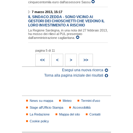
cinquecentomila euro dall'assessore Sassu
7 marzo 2013, 15:17
IL SINDACO ZEDDA - SONO VICINO AI
GESTORI DEI CHIOSCHETTI CHE VEDONO IL
LORO INVESTIMENTO A RISCHIO
La Regione Sardegna, in una nota del 27 febbraio 2013,
ha mosso dei rilievi al PUL presentato
dall'amministrazione cagliaritana.
pagina 5 di 11
<<
<
>
>>
Esegui una nuova ricerca
Torna alla pagina iniziale dei risultati
News su mappa
Meteo
Termini d'uso
Stage all'Ufficio Stampa
Accessibilità
La Redazione
Mappa del sito
Contatti
Cookie policy