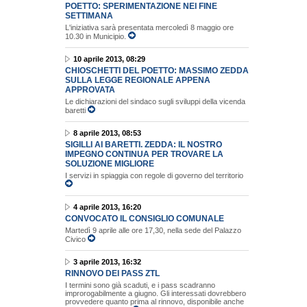
POETTO: SPERIMENTAZIONE NEI FINE
SETTIMANA
L'iniziativa sarà presentata mercoledì 8 maggio ore
10.30 in Municipio.
10 aprile 2013, 08:29
CHIOSCHETTI DEL POETTO: MASSIMO ZEDDA
SULLA LEGGE REGIONALE APPENA
APPROVATA
Le dichiarazioni del sindaco sugli sviluppi della vicenda
baretti
8 aprile 2013, 08:53
SIGILLI AI BARETTI. ZEDDA: IL NOSTRO
IMPEGNO CONTINUA PER TROVARE LA
SOLUZIONE MIGLIORE
I servizi in spiaggia con regole di governo del territorio
4 aprile 2013, 16:20
CONVOCATO IL CONSIGLIO COMUNALE
Martedì 9 aprile alle ore 17,30, nella sede del Palazzo
Civico
3 aprile 2013, 16:32
RINNOVO DEI PASS ZTL
I termini sono già scaduti, e i pass scadranno
improrogabilmente a giugno. Gli interessati dovrebbero
provvedere quanto prima al rinnovo, disponibile anche