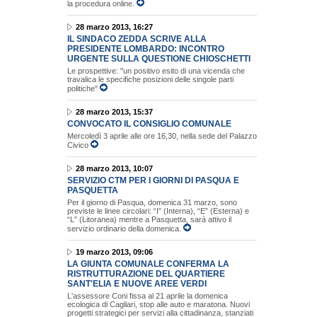
la procedura online.
28 marzo 2013, 16:27
IL SINDACO ZEDDA SCRIVE ALLA
PRESIDENTE LOMBARDO: INCONTRO
URGENTE SULLA QUESTIONE CHIOSCHETTI
Le prospettive: "un positivo esito di una vicenda che
travalica le specifiche posizioni delle singole parti
politiche"
28 marzo 2013, 15:37
CONVOCATO IL CONSIGLIO COMUNALE
Mercoledì 3 aprile alle ore 16,30, nella sede del Palazzo
Civico
28 marzo 2013, 10:07
SERVIZIO CTM PER I GIORNI DI PASQUA E
PASQUETTA
Per il giorno di Pasqua, domenica 31 marzo, sono
previste le linee circolari: “I” (Interna), “E” (Esterna) e
“L” (Litoranea) mentre a Pasquetta, sarà attivo il
servizio ordinario della domenica.
19 marzo 2013, 09:06
LA GIUNTA COMUNALE CONFERMA LA
RISTRUTTURAZIONE DEL QUARTIERE
SANT'ELIA E NUOVE AREE VERDI
L'assessore Coni fissa al 21 aprile la domenica
ecologica di Cagliari, stop alle auto e maratona. Nuovi
progetti strategici per servizi alla cittadinanza, stanziati