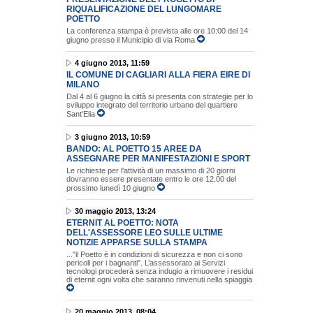
RIQUALIFICAZIONE DEL LUNGOMARE
POETTO
La conferenza stampa è prevista alle ore 10:00 del 14
giugno presso il Municipio di via Roma
4 giugno 2013, 11:59
IL COMUNE DI CAGLIARI ALLA FIERA EIRE DI
MILANO
Dal 4 al 6 giugno la città si presenta con strategie per lo
sviluppo integrato del territorio urbano del quartiere
Sant'Elia
3 giugno 2013, 10:59
BANDO: AL POETTO 15 AREE DA
ASSEGNARE PER MANIFESTAZIONI E SPORT
Le richieste per l'attività di un massimo di 20 giorni
dovranno essere presentate entro le ore 12.00 del
prossimo lunedì 10 giugno
30 maggio 2013, 13:24
ETERNIT AL POETTO: NOTA
DELL'ASSESSORE LEO SULLE ULTIME
NOTIZIE APPARSE SULLA STAMPA
..."il Poetto è in condizioni di sicurezza e non ci sono
pericoli per i bagnanti". L’assessorato ai Servizi
tecnologi procederà senza indugio a rimuovere i residui
di eternit ogni volta che saranno rinvenuti nella spiaggia
20 maggio 2013, 08:04